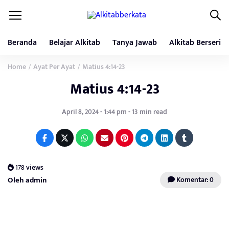
Beranda
Belajar Alkitab
Tanya Jawab
Alkitab Berseri
Home
Ayat Per Ayat
Matius 4:14-23
/
/
Matius 4:14-23
April 8, 2024 - 1:44 pm - 13 min read
178 views
Oleh admin
Komentar: 0