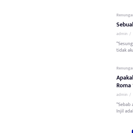
Renunga
Sebuah
admin
/
“Sesung
tidak ak
Renunga
Apaka
Roma 1
admin
/
“Sebab 
Injil ad