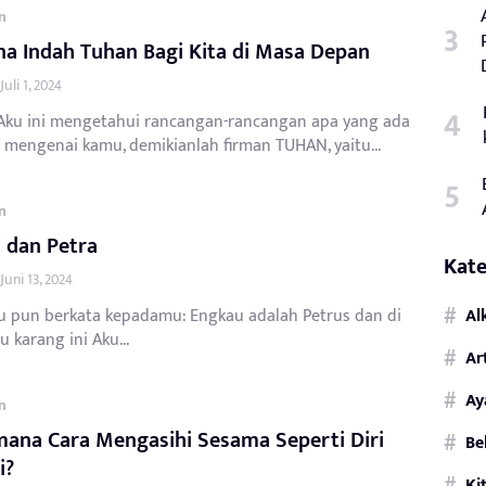
n
a Indah Tuhan Bagi Kita di Masa Depan
Juli 1, 2024
Aku ini mengetahui rancangan-rancangan apa yang ada
 mengenai kamu, demikianlah firman TUHAN, yaitu...
n
 dan Petra
Kate
Juni 13, 2024
u pun berkata kepadamu: Engkau adalah Petrus dan di
Al
u karang ini Aku...
Ar
Ay
n
ana Cara Mengasihi Sesama Seperti Diri
Be
i?
Ki