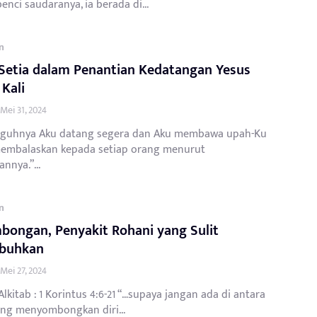
nci saudaranya, ia berada di...
n
Setia dalam Penantian Kedatangan Yesus
Kali
Mei 31, 2024
guhnya Aku datang segera dan Aku membawa upah-Ku
embalaskan kepada setiap orang menurut
nnya.”...
n
bongan, Penyakit Rohani yang Sulit
buhkan
Mei 27, 2024
lkitab : 1 Korintus 4:6-21 “…supaya jangan ada di antara
ng menyombongkan diri...