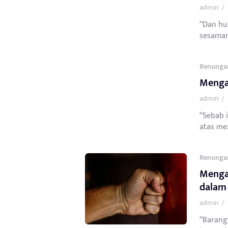
admin
/
“Dan hu
sesamamu
Renunga
Mengap
admin
/
“Sebab 
atas me
Renunga
Menga
dalam
admin
/
“Barangs