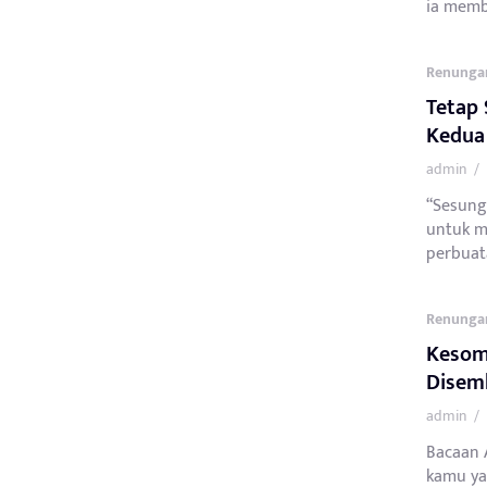
ia membe
Renunga
Tetap 
Kedua 
admin
/
“Sesung
untuk m
perbuata
Renunga
Kesom
Disem
admin
/
Bacaan A
kamu ya