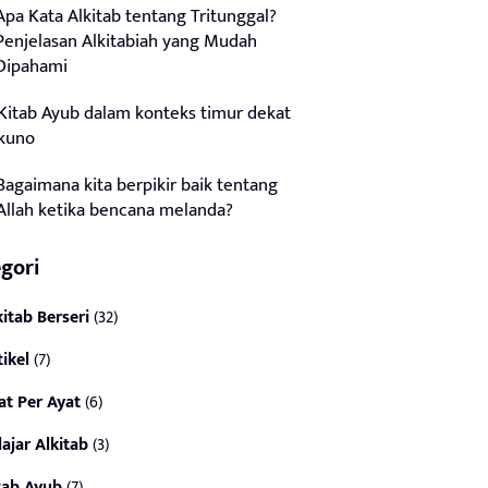
Apa Kata Alkitab tentang Tritunggal?
Penjelasan Alkitabiah yang Mudah
Dipahami
Kitab Ayub dalam konteks timur dekat
kuno
Bagaimana kita berpikir baik tentang
Allah ketika bencana melanda?
gori
kitab Berseri
(32)
tikel
(7)
at Per Ayat
(6)
lajar Alkitab
(3)
tab Ayub
(7)