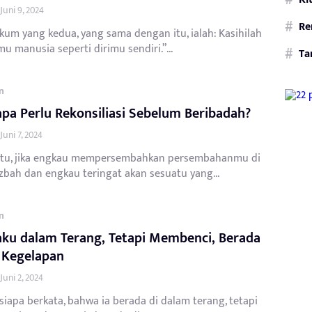
Juni 9, 2024
Re
kum yang kedua, yang sama dengan itu, ialah: Kasihilah
 manusia seperti dirimu sendiri.”...
Ta
n
a Perlu Rekonsiliasi Sebelum Beribadah?
Juni 7, 2024
itu, jika engkau mempersembahkan persembahanmu di
zbah dan engkau teringat akan sesuatu yang...
n
ku dalam Terang, Tetapi Membenci, Berada
 Kegelapan
Juni 2, 2024
iapa berkata, bahwa ia berada di dalam terang, tetapi