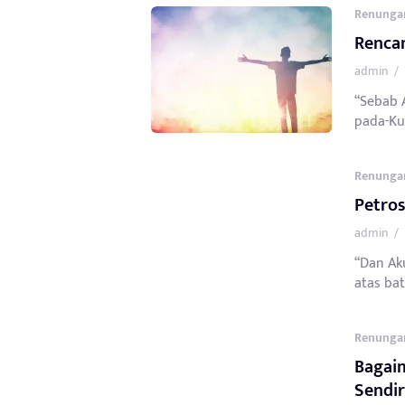
Renunga
Rencan
admin
/
“Sebab 
pada-Ku
Renunga
Petros
admin
/
“Dan Ak
atas bat
Renunga
Bagaim
Sendir