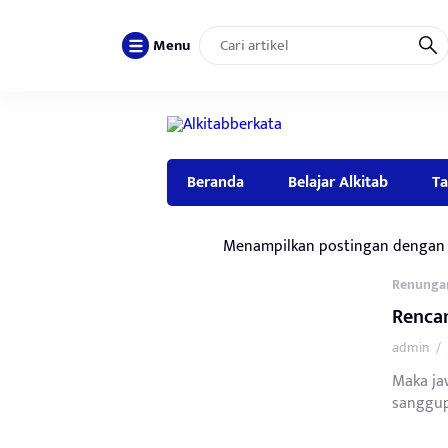
Menu
Beranda
Belajar Alkitab
Ta
Menampilkan postingan dengan 
Renunga
Renca
admin
/
Maka ja
sanggup 