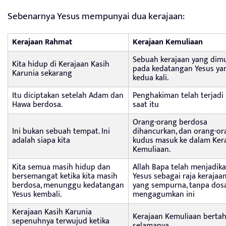
Sebenarnya Yesus mempunyai dua kerajaan:
Kerajaan Rahmat
Kerajaan Kemuliaan
Sebuah kerajaan yang dimu
Kita hidup di Kerajaan Kasih
pada kedatangan Yesus ya
Karunia sekarang
kedua kali.
Itu diciptakan setelah Adam dan
Penghakiman telah terjadi
Hawa berdosa.
saat itu
Orang-orang berdosa
Ini bukan sebuah tempat. Ini
dihancurkan, dan orang-or
adalah siapa kita
kudus masuk ke dalam Ker
Kemuliaan.
Kita semua masih hidup dan
Allah Bapa telah menjadik
bersemangat ketika kita masih
Yesus sebagai raja kerajaa
berdosa, menunggu kedatangan
yang sempurna, tanpa dosa
Yesus kembali.
mengagumkan ini
Kerajaan Kasih Karunia
Kerajaan Kemuliaan berta
sepenuhnya terwujud ketika
selamanya.