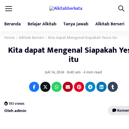
Beranda
Belajar Alkitab
Tanya Jawab
Alkitab Berseri
Home
Alkitab Berseri
Kita dapat Mengenal Siapakah Yesus itu
/
/
Kita dapat Mengenal Siapakah Ye
itu
Juli 14, 2024 - 8:40 am - 4 min read
193 views
Oleh admin
Koment