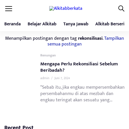
Beranda
Belajar Alkitab
Tanya Jawab
Alkitab Berseri
Menampilkan postingan dengan tag
rekonsilisasi
.
Tampilkan
semua postingan
Renungan
Mengapa Perlu Rekonsiliasi Sebelum
Beribadah?
admin
/
Juni 7, 2024
“Sebab itu, jika engkau mempersembahkan
persembahanmu di atas mezbah dan
engkau teringat akan sesuatu yang...
Recent Post