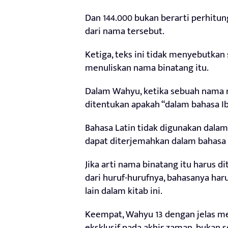
Dan 144.000 bukan berarti perhitu
dari nama tersebut.
Ketiga, teks ini tidak menyebutkan
menuliskan nama binatang itu.
Dalam Wahyu, ketika sebuah nama m
ditentukan apakah “dalam bahasa Ibran
Bahasa Latin tidak digunakan dalam
dapat diterjemahkan dalam bahasa i
Jika arti nama binatang itu harus
dari huruf-hurufnya, bahasanya har
lain dalam kitab ini.
Keempat, Wahyu 13 dengan jelas m
eksklusif pada akhir zaman, bukan 