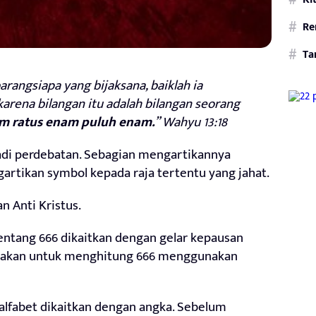
Re
Ta
barangsiapa yang bijaksana, baiklah ia
karena bilangan itu adalah bilangan seorang
m ratus enam puluh enam.
” Wahyu 13:18
jadi perdebatan. Sebagian mengartikannya
gartikan symbol kepada raja tertentu yang jahat.
 Anti Kristus.
entang 666 dikaitkan dengan gelar kepausan
akan untuk menghitung 666 menggunakan
alfabet dikaitkan dengan angka. Sebelum