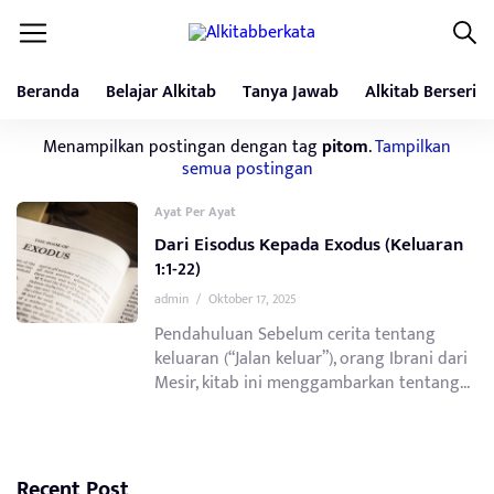
Beranda
Belajar Alkitab
Tanya Jawab
Alkitab Berseri
Menampilkan postingan dengan tag
pitom
.
Tampilkan
semua postingan
Ayat Per Ayat
Dari Eisodus Kepada Exodus (Keluaran
1:1-22)
admin
/
Oktober 17, 2025
Pendahuluan Sebelum cerita tentang
keluaran (“Jalan keluar”), orang Ibrani dari
Mesir, kitab ini menggambarkan tentang...
Recent Post