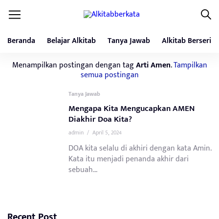
Beranda
Belajar Alkitab
Tanya Jawab
Alkitab Berseri
Menampilkan postingan dengan tag
Arti Amen
.
Tampilkan
semua postingan
Tanya Jawab
Mengapa Kita Mengucapkan AMEN
Diakhir Doa Kita?
admin
/
April 5, 2024
DOA kita selalu di akhiri dengan kata Amin.
Kata itu menjadi penanda akhir dari
sebuah...
Recent Post