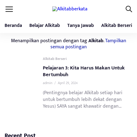
Beranda
Belajar Alkitab
Tanya Jawab
Alkitab Berseri
Menampilkan postingan dengan tag
Alkitab
.
Tampilkan
semua postingan
Alkitab Berseri
Pelajaran 3: Kita Harus Makan Untuk
Bertumbuh
admin
/
April 29, 2024
(Pentingnya belajar Alkitab setiap hari
untuk bertumbuh lebih dekat dengan
Yesus) SAYA sangat khawatir dengan...
Recent Post